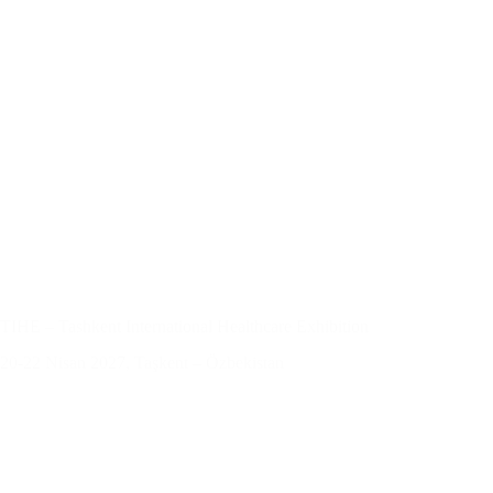
TIHE – Tashkent International Healthcare Exhibition
20-22 Nisan 2027, Taşkent – Özbekistan