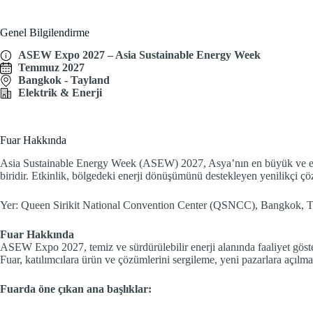
Genel Bilgilendirme
ASEW Expo 2027 – Asia Sustainable Energy Week
Temmuz 2027
Bangkok - Tayland
Elektrik & Enerji
Fuar Hakkında
Asia Sustainable Energy Week (ASEW) 2027, Asya’nın en büyük ve en kaps
biridir. Etkinlik, bölgedeki enerji dönüşümünü destekleyen yenilikçi çözü
Yer: Queen Sirikit National Convention Center (QSNCC), Bangkok, 
Fuar Hakkında
ASEW Expo 2027, temiz ve sürdürülebilir enerji alanında faaliyet gösteren
Fuar, katılımcılara ürün ve çözümlerini sergileme, yeni pazarlara açılma v
Fuarda öne çıkan ana başlıklar: