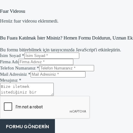
Fuar Videosu
Henüz fuar videosu eklenmedi.
Bu Fuara Katılmak İster Misiniz? Hemen Formu Doldurun, Uzman Eki
Bu formu bitirebilmek için tarayıcınızda JavaScript'i etkinleştirin.
İsim Soyad
*
Firma Adı
Telefon Numaranız
*
Mail Adresiniz
*
Mesajınız
*
FORMU GÖNDERIN