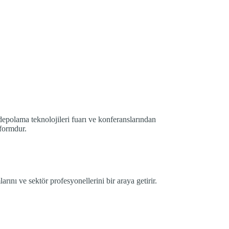
epolama teknolojileri fuarı ve konferanslarından
tformdur.
rını ve sektör profesyonellerini bir araya getirir.