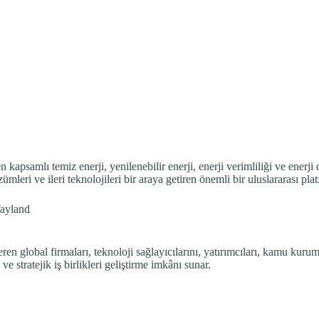
amlı temiz enerji, yenilenebilir enerji, enerji verimliliği ve enerji d
mleri ve ileri teknolojileri bir araya getiren önemli bir uluslararası pla
Tayland
 global firmaları, teknoloji sağlayıcılarını, yatırımcıları, kamu kurumla
e stratejik iş birlikleri geliştirme imkânı sunar.