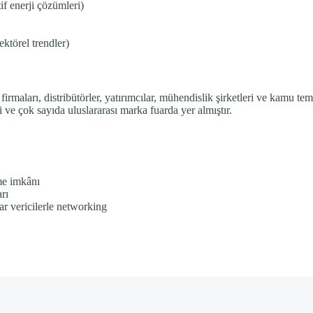
if enerji çözümleri)
ektörel trendler)
rmaları, distribütörler, yatırımcılar, mühendislik şirketleri ve kamu tems
ve çok sayıda uluslararası marka fuarda yer almıştır.
tme imkânı
arı
ar vericilerle networking