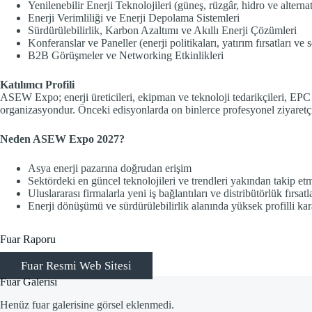
Yenilenebilir Enerji Teknolojileri (güneş, rüzgâr, hidro ve alternat
Enerji Verimliliği ve Enerji Depolama Sistemleri
Sürdürülebilirlik, Karbon Azaltımı ve Akıllı Enerji Çözümleri
Konferanslar ve Paneller (enerji politikaları, yatırım fırsatları ve s
B2B Görüşmeler ve Networking Etkinlikleri
Katılımcı Profili
ASEW Expo; enerji üreticileri, ekipman ve teknoloji tedarikçileri, EPC fi
organizasyondur. Önceki edisyonlarda on binlerce profesyonel ziyaretçi 
Neden ASEW Expo 2027?
Asya enerji pazarına doğrudan erişim
Sektördeki en güncel teknolojileri ve trendleri yakından takip e
Uluslararası firmalarla yeni iş bağlantıları ve distribütörlük fırsatl
Enerji dönüşümü ve sürdürülebilirlik alanında yüksek profilli kar
Fuar Raporu
Fuar Resmi Web Sitesi
Fuar Galerisi
Henüz fuar galerisine görsel eklenmedi.