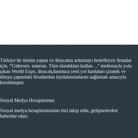
Budapest Caravan Salon 2027
Buda
Şubat 2027, Budapeşte - Macaristan
Şubat
Türkiye’de üretim yapan ve ihracatını arttırmayı hedefleyen firmalar
için, “Gidersen, satarsın. Tüm olasılıkları kullan…” mottosuyla yola
çıkan World Expo, ihracatçılarımıza yeni yol haritaları çizmek ve
dünya çapındaki fırsatlardan faydalanmalarını sağlamak amacıyla
kurulmuştur.
Sosyal Medya Hesaplarımız
Sosyal medya hesaplarımızdan bizi takip edin, gelişmelerden
haberdar olun: