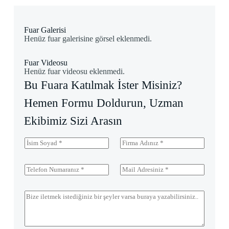
Fuar Galerisi
Henüz fuar galerisine görsel eklenmedi.
Fuar Videosu
Henüz fuar videosu eklenmedi.
Bu Fuara Katılmak İster Misiniz?
Hemen Formu Doldurun, Uzman
Ekibimiz Sizi Arasın
İ
F
s
i
i
r
m
m
T
M
S
a
e
a
o
A
l
i
y
d
e
l
M
a
ı
f
A
e
d
o
d
s
*
n
r
a
N
e