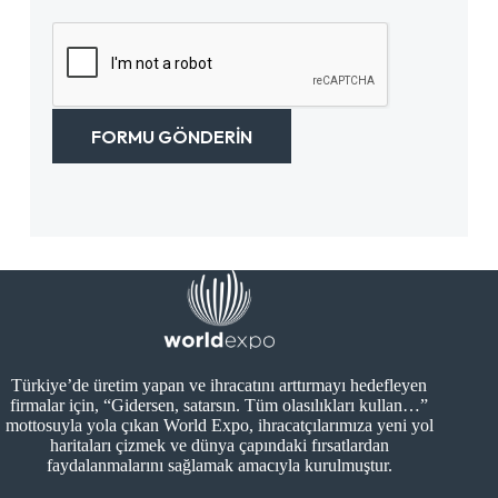
j
u
s
ı
m
i
n
a
n
ı
r
i
z
a
z
*
n
*
ı
FORMU GÖNDERIN
z
*
Türkiye’de üretim yapan ve ihracatını arttırmayı hedefleyen
firmalar için, “Gidersen, satarsın. Tüm olasılıkları kullan…”
mottosuyla yola çıkan World Expo, ihracatçılarımıza yeni yol
haritaları çizmek ve dünya çapındaki fırsatlardan
faydalanmalarını sağlamak amacıyla kurulmuştur.