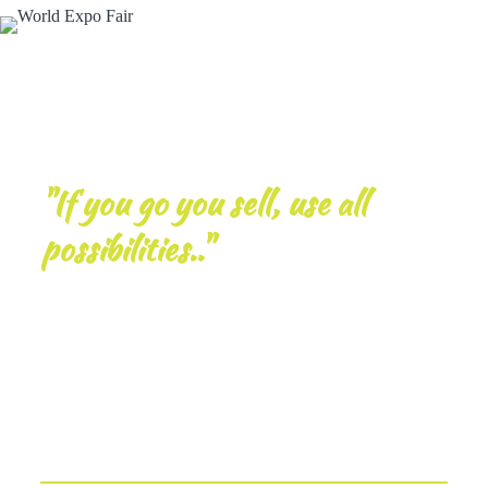
"If you go you sell, use all
possibilities.."
World Expo T.C. Ticaret
Bakanlığı Yetkili Fuar
Organizatörüdür.