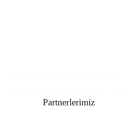
Rusya Agroprodmash 2025 – Gıda İşleme Teknolojilerinde
Türk Firmalarından Güçlü Katılım
World Expo Uluslararası Fuarcılık organizasyonu ile katılım
sağlanan Rusya Agroprodmash…
Partnerlerimiz