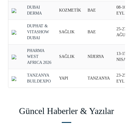
DUBAI
08-10
KOZMETİK
BAE
DERMA
EYLÜL
DUPHAT &
25-27
VITASHOW
SAĞLIK
BAE
AĞUSTO
DUBAI
PHARMA
13-15
WEST
SAĞLIK
NİJERYA
NISAN
AFRICA 2026
TANZANYA
23-25
YAPI
TANZANYA
BUILDEXPO
EYLÜL
Güncel Haberler & Yazılar