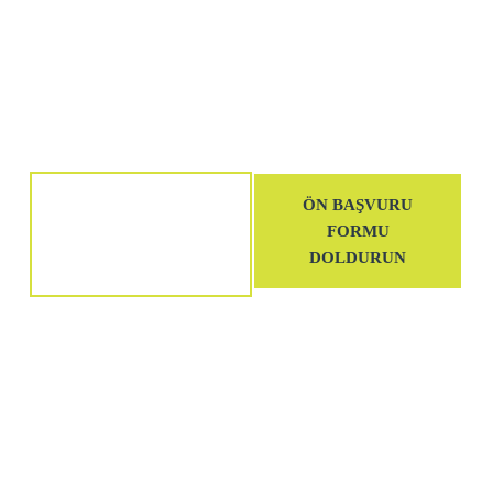
Yurt Dışı Fuarlarına Katılmak
İstiyor Musunuz?
Alanında uzman ekibimiz ile iletişime geçerek aklınızdaki tüm
soruları sorabilir ve sektörünüze en uygun fuarlara katılarak
ihracatınızı arttırabilirsiniz.
BIZIMLE ŞIMDI
ÖN BAŞVURU
FORMU
ILETIŞIME
DOLDURUN
GEÇIN