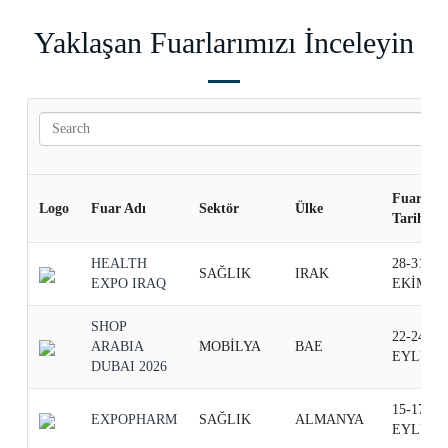
Yaklaşan Fuarlarımızı İnceleyin
Fuar
Logo
Fuar Adı
Sektör
Ülke
Tarihi
HEALTH
28-31
SAĞLIK
IRAK
EXPO IRAQ
EKİM
SHOP
22-24
ARABIA
MOBİLYA
BAE
EYLÜL
DUBAI 2026
15-17
EXPOPHARM
SAĞLIK
ALMANYA
EYLÜL