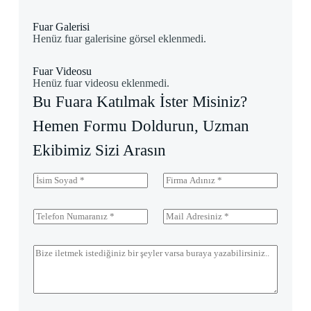
Fuar Galerisi
Henüz fuar galerisine görsel eklenmedi.
Fuar Videosu
Henüz fuar videosu eklenmedi.
Bu Fuara Katılmak İster Misiniz?
Hemen Formu Doldurun, Uzman
Ekibimiz Sizi Arasın
İ
F
s
i
i
r
m
m
T
M
S
a
e
a
o
A
l
i
y
d
e
l
M
a
ı
f
A
e
d
o
d
s
*
n
r
a
N
e
j
u
s
ı