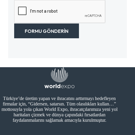
m
i
n
a
n
ı
r
i
z
a
z
*
n
*
ı
FORMU GÖNDERIN
z
*
Türkiye’de üretim yapan ve ihracatını arttırmayı hedefleyen
firmalar için, “Gidersen, satarsın. Tüm olasılıkları kullan…”
mottosuyla yola çıkan World Expo, ihracatçılarımıza yeni yol
haritaları çizmek ve dünya çapındaki fırsatlardan
faydalanmalarını sağlamak amacıyla kurulmuştur.