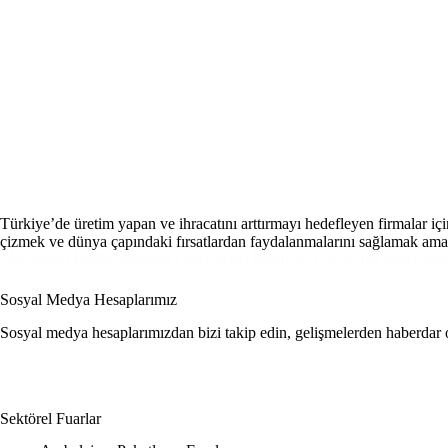
Türkiye’de üretim yapan ve ihracatını arttırmayı hedefleyen firmalar iç
Macaristan Isıtma Soğutma Fuarı
çizmek ve dünya çapındaki fırsatlardan faydalanmalarını sağlamak ama
Macaristan Isıtma Soğutma Fuarı sizleri bekliyor! Dünya her geçen g
Sosyal Medya Hesaplarımız
Sosyal medya hesaplarımızdan bizi takip edin, gelişmelerden haberdar 
Sektörel Fuarlar