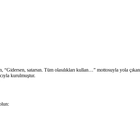
in, “Gidersen, satarsın. Tüm olasılıkları kullan…” mottosuyla yola çıkan
cıyla kurulmuştur.
ün…
olun: