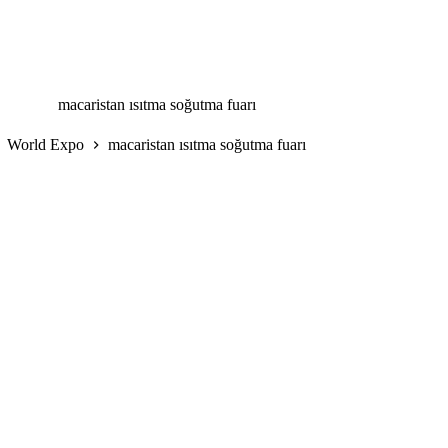
tdışı Fuar Takvimi
Hizmetlerimiz
Haberler
Devlet 
macaristan ısıtma soğutma fuarı
World Expo
macaristan ısıtma soğutma fuarı