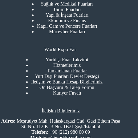
Sağlık ve Medikal Fuarları
Tarım Fuarları
Yapı & İnşaat Fuarları
Ekonomi ve Finans
Kapı, Cam ve Pencere Fuarları
Mücevher Fuarları
World Expo Fair
Yurtdışı Fuar Takvimi
Hizmetlerimiz
Tamamlanan Fuarlar
Yurt Dışı Fuarları Devlet Desteği
İletişim ve Banka Hesap Bilgilerimiz
Ön Başvuru & Talep Formu
Kariyer Fırsatı
İletişim Bilgilerimiz
Adres:
Meşrutiyet Mah. Halaskargazi Cad. Gazi Ethem Paşa
St. No: 112 K: 3 No: 1B21 Şişli/İstanbul
Telefon:
+90 (212) 980 00 09
Mail:
info@worldexpofair.com