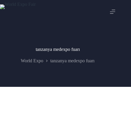
Skip
to
content
tanzanya medexpo fuarı
World Expo
tanzanya medexpo fuarı