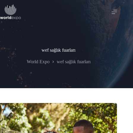
Skip
to
content
wef sağlık fuarları
World Expo
wef sağlık fuarları