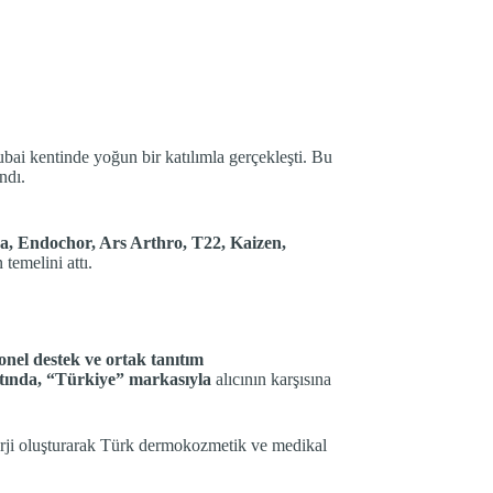
Dubai kentinde yoğun bir katılımla gerçekleşti. Bu
ndı.
ha, Endochor, Ars Arthro, T22, Kaizen,
 temelini attı.
onel destek ve ortak tanıtım
altında, “Türkiye” markasıyla
alıcının karşısına
inerji oluşturarak Türk dermokozmetik ve medikal