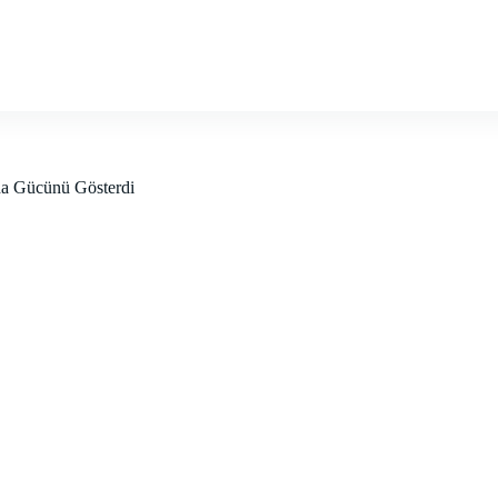
tdışı Fuar Takvimi
Hizmetlerimiz
Haberler
Devlet 
da Gücünü Gösterdi