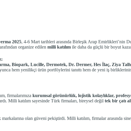
Derma 2025
, 4-6 Mart tarihleri arasında Birleşik Arap Emirlikleri’nin 
arafından organize edilen
milli katılım
ile daha da güçlü bir boyut kaza
z:
arma, Biopark, Lucille, Dermotek, Dr. Dermer, Hes İlaç, Ziya Tal
yunca hem yenilikçi ürün portföylerini tanıttı hem de yeni iş birliklerinin
lım, firmalarımıza
kurumsal görünürlük, lojistik kolaylıklar, profesy
dı. Milli katılım sayesinde Türk firmaları, bireysel değil
tek bir çatı 
 markalarına olan güveni pekiştirdi. Milli katılım, firmalar arasında s