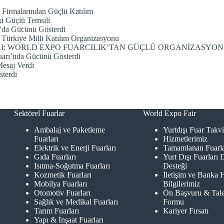
 Firmalarından Güçlü Katılım
i Güçlü Temsili
’da Gücünü Gösterdi
| Türkiye Milli Katılım Organizasyonu
RI: WORLD EXPO FUARCILIK’TAN GÜÇLÜ ORGANİZASYON
arı’nda Gücünü Gösterdi
esaj Verdi
terdi
Sektörel Fuarlar
World Expo Fair
Ambalaj ve Paketleme
Yurtdışı Fuar Takv
Fuarları
Hizmetlerimiz
Elektrik ve Enerji Fuarları
Tamamlanan Fuarl
Gıda Fuarları
Yurt Dışı Fuarları 
Isıtma-Soğutma Fuarları
Desteği
Kozmetik Fuarları
İletişim ve Banka 
Mobilya Fuarları
Bilgilerimiz
Otomotiv Fuarları
Ön Başvuru & Tal
Sağlık ve Medikal Fuarları
Formu
Tarım Fuarları
Kariyer Fırsatı
Yapı & İnşaat Fuarları