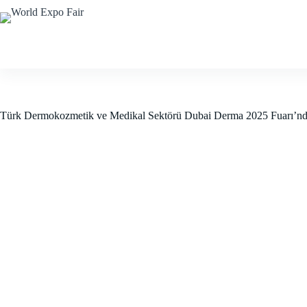
Skip
to
content
Anasayfa
Kurumsal
Yur
Türk Dermokozmetik ve Medikal Sektörü Dubai Derma 2025 Fuarı’n