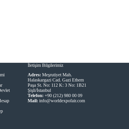
İletişim Bilgilerimiz
imi
Adres:
Meşrutiyet Mah.
Halaskargazi Cad. Gazi Ethem
ar
Paşa St. No: 112 K: 3 No: 1B21
Devlet
Şişli/İstanbul
Telefon:
+90 (212) 980 00 09
Hesap
Mail:
info@worldexpofair.com
ep