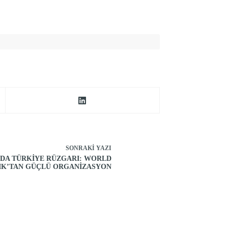
SONRAKI
YAZI
NDA TÜRKİYE RÜZGARI: WORLD
IK’TAN GÜÇLÜ ORGANİZASYON