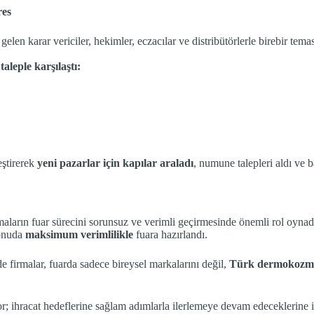
res
 karar vericiler, hekimler, eczacılar ve distribütörlerle birebir temas 
taleple karşılaştı:
eştirerek
yeni pazarlar için kapılar araladı
, numune talepleri aldı ve b
arın fuar sürecini sorunsuz ve verimli geçirmesinde önemli rol oynadı.
konuda
maksimum verimlilikle
fuara hazırlandı.
de firmalar, fuarda sadece bireysel markalarını değil,
Türk dermokozme
or; ihracat hedeflerine sağlam adımlarla ilerlemeye devam edeceklerine 