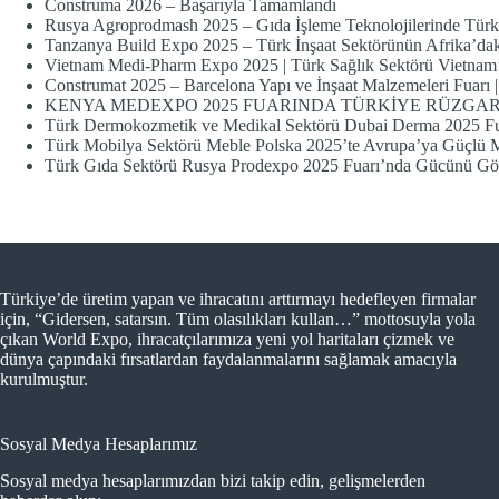
Construma 2026 – Başarıyla Tamamlandı
Rusya Agroprodmash 2025 – Gıda İşleme Teknolojilerinde Türk
Tanzanya Build Expo 2025 – Türk İnşaat Sektörünün Afrika’dak
Vietnam Medi-Pharm Expo 2025 | Türk Sağlık Sektörü Vietnam
Construmat 2025 – Barcelona Yapı ve İnşaat Malzemeleri Fuarı 
KENYA MEDEXPO 2025 FUARINDA TÜRKİYE RÜZGA
Türk Dermokozmetik ve Medikal Sektörü Dubai Derma 2025 Fu
Türk Mobilya Sektörü Meble Polska 2025’te Avrupa’ya Güçlü M
Türk Gıda Sektörü Rusya Prodexpo 2025 Fuarı’nda Gücünü Gös
Türkiye’de üretim yapan ve ihracatını arttırmayı hedefleyen firmalar
için, “Gidersen, satarsın. Tüm olasılıkları kullan…” mottosuyla yola
çıkan World Expo, ihracatçılarımıza yeni yol haritaları çizmek ve
dünya çapındaki fırsatlardan faydalanmalarını sağlamak amacıyla
kurulmuştur.
Sosyal Medya Hesaplarımız
Sosyal medya hesaplarımızdan bizi takip edin, gelişmelerden