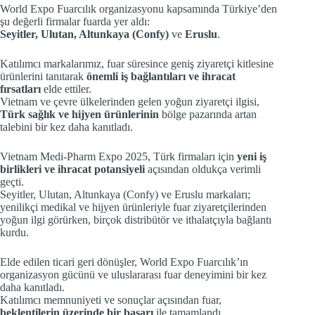
World Expo Fuarcılık organizasyonu kapsamında Türkiye’den
şu değerli firmalar fuarda yer aldı:
Seyitler, Ulutan, Altunkaya (Confy)
ve
Eruslu
.
Katılımcı markalarımız, fuar süresince geniş ziyaretçi kitlesine
ürünlerini tanıtarak
önemli iş bağlantıları ve ihracat
fırsatları
elde ettiler.
Vietnam ve çevre ülkelerinden gelen yoğun ziyaretçi ilgisi,
Türk sağlık ve hijyen ürünlerinin
bölge pazarında artan
talebini bir kez daha kanıtladı.
Vietnam Medi-Pharm Expo 2025, Türk firmaları için
yeni iş
birlikleri ve ihracat potansiyeli
açısından oldukça verimli
geçti.
Seyitler, Ulutan, Altunkaya (Confy) ve Eruslu markaları;
yenilikçi medikal ve hijyen ürünleriyle fuar ziyaretçilerinden
yoğun ilgi görürken, birçok distribütör ve ithalatçıyla bağlantı
kurdu.
Elde edilen ticari geri dönüşler, World Expo Fuarcılık’ın
organizasyon gücünü ve uluslararası fuar deneyimini bir kez
daha kanıtladı.
Katılımcı memnuniyeti ve sonuçlar açısından fuar,
beklentilerin üzerinde bir başarı
ile tamamlandı.