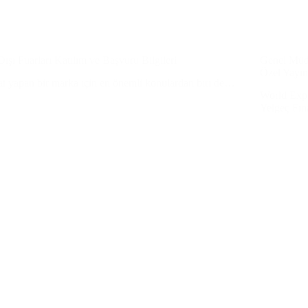
Dışı Fuarları Katılım ve Başvuru Bilgileri
Genel Müd
Özel Yayın
at yapan bir marka için en önemli konulardan biri de…
World Exp
Yelgeç Fi