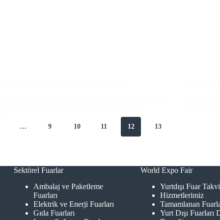
am Fuarları Katılım Ve Başvuru Bilgileri
Rusya Mobi
ow][vc_column][vc_column_text]Vietnam fuarları ile
[vc_row][
menizi dünya çapında duyurmak ve ürünlerinizi
ile bir mob
tmak…
…
9
10
11
12
13
Sektörel Fuarlar
World Expo Fair
Ambalaj ve Paketleme
Yurtdışı Fuar Takv
Fuarları
Hizmetlerimiz
Elektrik ve Enerji Fuarları
Tamamlanan Fuarl
Gıda Fuarları
Yurt Dışı Fuarları 