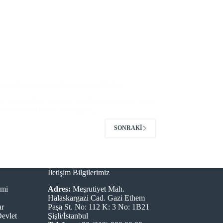
lya Fuarı Katılım Ve Başvuru Bilgileri
vc_column][vc_column_text]Rusya mobilya fuarı
ilya üreticisi olarak daha geniş…
SONRAKI
İletişim Bilgilerimiz
imi
Adres:
Meşrutiyet Mah.
Halaskargazi Cad. Gazi Ethem
ar
Paşa St. No: 112 K: 3 No: 1B21
Devlet
Şişli/İstanbul