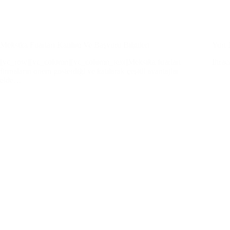
Meksika Fuarları Katılım Ve Başvuru Bilgileri
Yurt 
[vc_row][vc_column][vc_column_text]Meksika fuarları
İhrac
firmaların önem gösterdiği ve katılarak çeşitli avantajlar
elde…