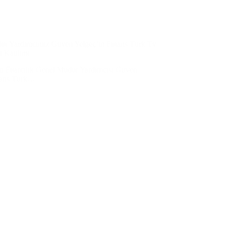
ür Yardımcımız Güven Yelgeç’in Finans Türk Tv
ı Katılımı
o Fuarcılık Genel Müdür Yardımcısı Güven
nans Türk…