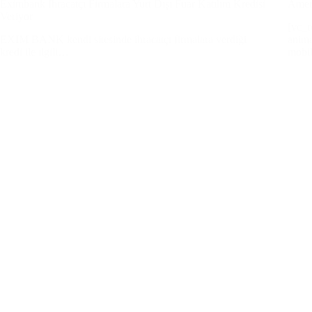
Eximbank İhracatçı Firmalara Yurt Dışı Fuar Katılım Kredisi
Amer
Veriyor
[vc_
EXİM BANK kendi sitesinde ihracatçı firmalara verdiği
anima
kredi ile ilgili…
mobil