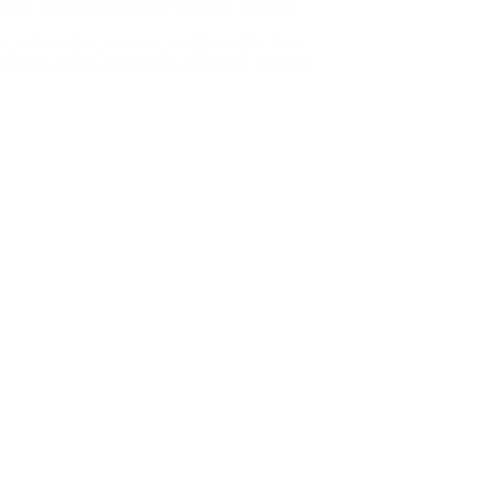
ağlık Fuarları Katılım ve Başvuru Bilgileri
c_column][vc_column_text]Bir sağlık fuarı
liyetleri, sağlık taramaları, rahatlama seansları