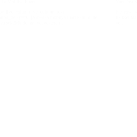
ika Mobilya Fuarı
Yurt Dışı S
row][vc_column][vc_column_text
[vc_row][v
tion_delay=”0″]Amerika mobilya fuarı katılımı ile
fiziksel faa
ya sektöründe faaliyet gösteren…
ve…