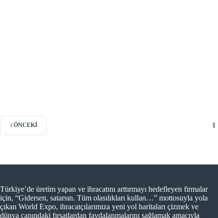
Yurt Dışı Fuar Teşviği Katılım ve Başvuru Bilgileri
Vietn
Yurtdışı fuar teşviği ve desteği ile siz de maddi
[vc_r
kaynaklarınızı…
işlet
tanı
1
ÖNCEKI
Türkiye’de üretim yapan ve ihracatını arttırmayı hedefleyen firmalar
için, “Gidersen, satarsın. Tüm olasılıkları kullan…” mottosuyla yola
çıkan World Expo, ihracatçılarımıza yeni yol haritaları çizmek ve
dünya çapındaki fırsatlardan faydalanmalarını sağlamak amacıyla