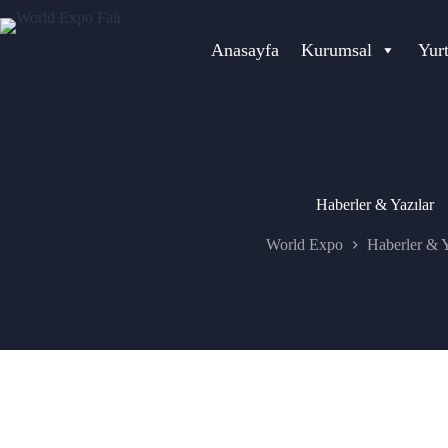
Skip
to
content
Anasayfa
Kurumsal
Yur
Haberler & Yazılar
World Expo
Haberler & Y