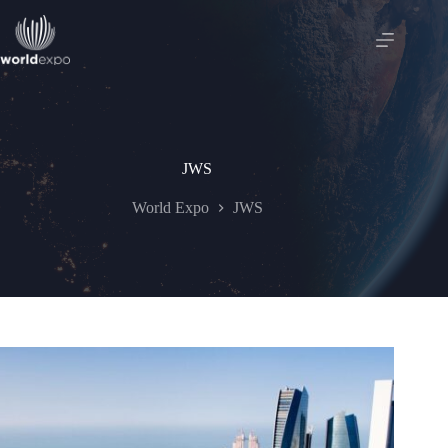
Skip
to
content
JWS
World Expo
JWS