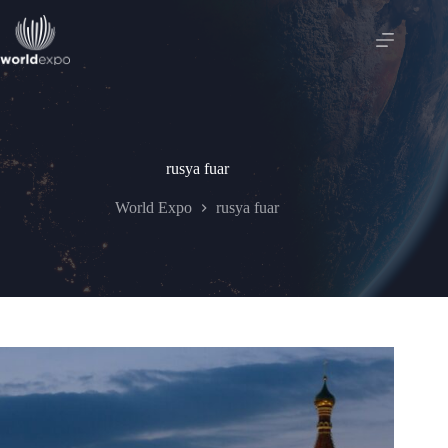
Skip
to
content
rusya fuar
World Expo
rusya fuar