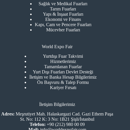
Sağlık ve Medikal Fuarları
Tarım Fuarları
Yapı & İnşaat Fuarları
Ekonomi ve Finans
Kapı, Cam ve Pencere Fuarları
Mücevher Fuarları
World Expo Fair
Yurtdışı Fuar Takvimi
Hizmetlerimiz
Tamamlanan Fuarlar
Yurt Dışı Fuarları Devlet Desteği
İletişim ve Banka Hesap Bilgilerimiz
Ön Başvuru & Talep Formu
Kariyer Fırsatı
İletişim Bilgilerimiz
Adres:
Meşrutiyet Mah. Halaskargazi Cad. Gazi Ethem Paşa
St. No: 112 K: 3 No: 1B21 Şişli/İstanbul
Telefon:
+90 (212) 980 00 09
Mail:
info@worldexpofair.com