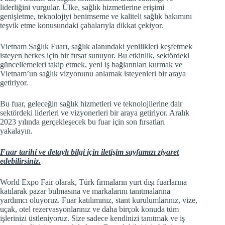
liderliğini vurgular. Ülke, sağlık hizmetlerine erişimi
genişletme, teknolojiyi benimseme ve kaliteli sağlık bakımını
teşvik etme konusundaki çabalarıyla dikkat çekiyor.
Vietnam Sağlık Fuarı, sağlık alanındaki yenilikleri keşfetmek
isteyen herkes için bir fırsat sunuyor. Bu etkinlik, sektördeki
güncellemeleri takip etmek, yeni iş bağlantıları kurmak ve
Vietnam’un sağlık vizyonunu anlamak isteyenleri bir araya
getiriyor.
Bu fuar, geleceğin sağlık hizmetleri ve teknolojilerine dair
sektördeki liderleri ve vizyonerleri bir araya getiriyor. Aralık
2023 yılında gerçekleşecek bu fuar için son fırsatları
yakalayın.
Fuar tarihi ve detaylı bilgi için iletişim sayfamızı ziyaret
edebilirsiniz.
World Expo Fair olarak, Türk firmaların yurt dışı fuarlarına
katılarak pazar bulmasına ve markalarını tanıtmalarına
yardımcı oluyoruz. Fuar katılımınız, stant kurulumlarınız, vize,
uçak, otel rezervasyonlarınız ve daha birçok konuda tüm
işlerinizi üstleniyoruz. Size sadece kendinizi tanıtmak ve iş