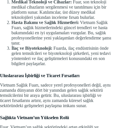
Medikal Teknoloji ve Cihazlar:
Fuar, son teknoloji
medikal cihazların sergilenmesi ve tanıtılması için bir
platform sunar. Katılımcılar, üst düzey medikal
teknolojileri yakından inceleme fırsatı bulurlar.
Hasta Bakımı ve Sağlık Hizmetleri:
Vietnam Sağlık
Fuarı, sağlık hizmetlerindeki güncel trendleri ve hasta
bakımındaki en iyi uygulamaları vurgular. Bu, sağlık
profesyonellerine yeni yaklaşımları değerlendirme şansı
tanır.
İlaç ve Biyoteknoloji:
Fuarda, ilaç endüstrisinin önde
gelen temsilcileri ve biyoteknoloji şirketleri, yeni tedavi
yöntemleri ve ilaç geliştirmeleri konusundaki en son
bilgileri paylaşırlar.
Uluslararası İşbirliği ve Ticaret Fırsatları
Vietnam Sağlık Fuarı, sadece yerel profesyonelleri değil, aynı
zamanda dünyanın dört bir yanından gelen sağlık sektörü
temsilcilerini bir araya getirir. Bu, uluslararası işbirliği ve
ticaret fırsatlarını artırır, aynı zamanda küresel sağlık
sektöründeki gelişmeleri paylaşma imkanı sunar.
Sağlıkta Vietnam’un Yükselen Rolü
Fuar, Vietnam’un sağlık sektöründeki artan etkinliği ve