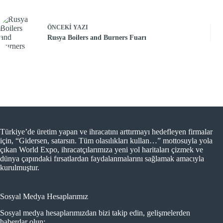
ÖNCEKI
YAZI
Rusya Boilers and Burners Fuarı
Türkiye’de üretim yapan ve ihracatını arttırmayı hedefleyen firmalar
için, “Gidersen, satarsın. Tüm olasılıkları kullan…” mottosuyla yola
çıkan World Expo, ihracatçılarımıza yeni yol haritaları çizmek ve
dünya çapındaki fırsatlardan faydalanmalarını sağlamak amacıyla
kurulmuştur.
Sosyal Medya Hesaplarımız
Sosyal medya hesaplarımızdan bizi takip edin, gelişmelerden
haberdar olun: