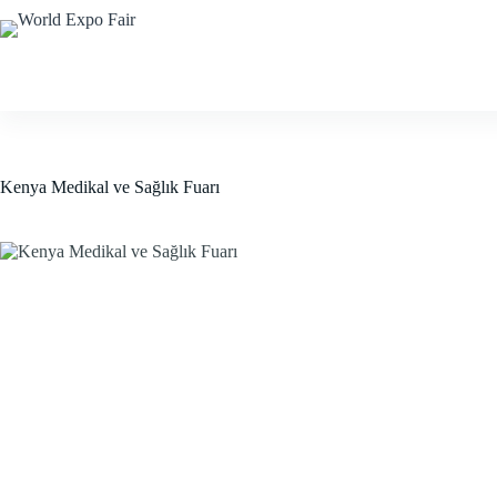
Skip
to
content
Anasayfa
Kurumsal
Yur
Kenya Medikal ve Sağlık Fuarı