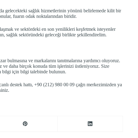
a gelecekteki sağlık hizmetlerinin yönünü belirlemede kilit bir
onular, fuarın odak noktalarından biridir.
aşmak ve sektördeki en son yenilikleri keşfetmek isteyenler
ın, sağlık sektöründeki geleceği birlikte şekillendirelim.
pazar bulmasına ve markalarını tanıtmalarına yardımcı oluyoruz.
ız ve daha birçok konuda tüm işlerinizi üstleniyoruz. Size
 bilgi için bilgi talebinde bulunun.
anlı destek hattı, +90 (212) 980 00 09 çağrı merkezimizden ya
iniz.