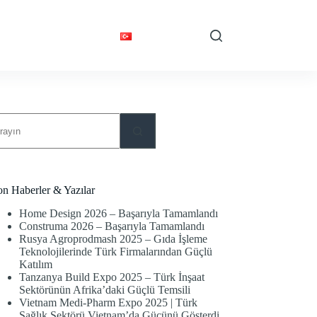
Desteği
İletişim
Türkçe
o
sults
on Haberler & Yazılar
Home Design 2026 – Başarıyla Tamamlandı
Construma 2026 – Başarıyla Tamamlandı
Rusya Agroprodmash 2025 – Gıda İşleme
Teknolojilerinde Türk Firmalarından Güçlü
Katılım
Tanzanya Build Expo 2025 – Türk İnşaat
Sektörünün Afrika’daki Güçlü Temsili
Vietnam Medi-Pharm Expo 2025 | Türk
Sağlık Sektörü Vietnam’da Gücünü Gösterdi