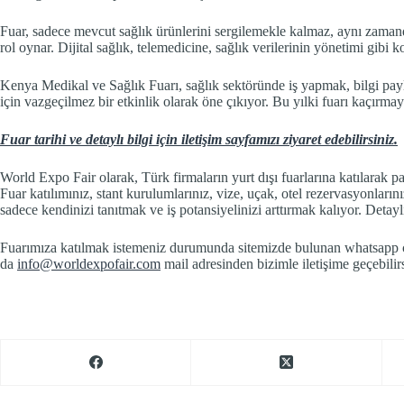
Fuar, sadece mevcut sağlık ürünlerini sergilemekle kalmaz, aynı zamand
rol oynar. Dijital sağlık, telemedicine, sağlık verilerinin yönetimi gibi k
Kenya Medikal ve Sağlık Fuarı, sağlık sektöründe iş yapmak, bilgi payl
için vazgeçilmez bir etkinlik olarak öne çıkıyor. Bu yılki fuarı kaçırmay
Fuar tarihi ve detaylı bilgi için iletişim sayfamızı ziyaret edebilirsiniz.
World Expo Fair olarak, Türk firmaların yurt dışı fuarlarına katılarak 
Fuar katılımınız, stant kurulumlarınız, vize, uçak, otel rezervasyonların
sadece kendinizi tanıtmak ve iş potansiyelinizi arttırmak kalıyor. Detaylı
Fuarımıza katılmak istemeniz durumunda sitemizde bulunan whatsapp c
da
info@worldexpofair.com
mail adresinden bizimle iletişime geçebilirs