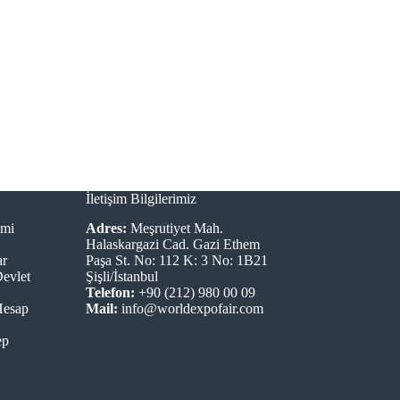
İletişim Bilgilerimiz
imi
Adres:
Meşrutiyet Mah.
Halaskargazi Cad. Gazi Ethem
ar
Paşa St. No: 112 K: 3 No: 1B21
Devlet
Şişli/İstanbul
Telefon:
+90 (212) 980 00 09
Hesap
Mail:
info@worldexpofair.com
ep