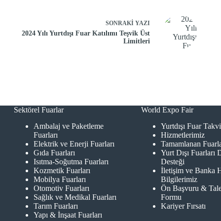
SONRAKI
YAZI
2024 Yılı Yurtdışı Fuar Katılımı Teşvik Üst
Limitleri
Sektörel Fuarlar
World Expo Fair
Ambalaj ve Paketleme
Yurtdışı Fuar Takv
Fuarları
Hizmetlerimiz
Elektrik ve Enerji Fuarları
Tamamlanan Fuarl
Gıda Fuarları
Yurt Dışı Fuarları 
Isıtma-Soğutma Fuarları
Desteği
Kozmetik Fuarları
İletişim ve Banka 
Mobilya Fuarları
Bilgilerimiz
Otomotiv Fuarları
Ön Başvuru & Tal
Sağlık ve Medikal Fuarları
Formu
Tarım Fuarları
Kariyer Fırsatı
Yapı & İnşaat Fuarları