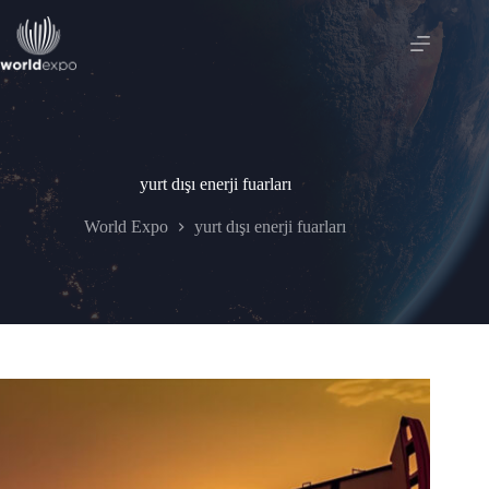
Skip
to
content
yurt dışı enerji fuarları
World Expo
yurt dışı enerji fuarları