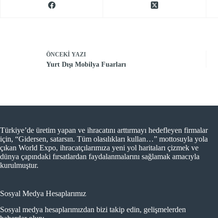
ÖNCEKI
YAZI
Yurt Dışı Mobilya Fuarları
Türkiye’de üretim yapan ve ihracatını arttırmayı hedefleyen firmalar
için, “Gidersen, satarsın. Tüm olasılıkları kullan…” mottosuyla yola
çıkan World Expo, ihracatçılarımıza yeni yol haritaları çizmek ve
dünya çapındaki fırsatlardan faydalanmalarını sağlamak amacıyla
kurulmuştur.
Sosyal Medya Hesaplarımız
Sosyal medya hesaplarımızdan bizi takip edin, gelişmelerden