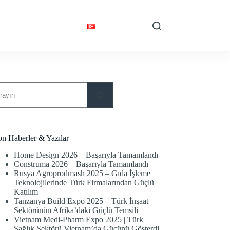
Desteği
İletişim
Türkçe
o
sults
on Haberler & Yazılar
Home Design 2026 – Başarıyla Tamamlandı
Construma 2026 – Başarıyla Tamamlandı
Rusya Agroprodmash 2025 – Gıda İşleme
Teknolojilerinde Türk Firmalarından Güçlü
Katılım
Tanzanya Build Expo 2025 – Türk İnşaat
Sektörünün Afrika’daki Güçlü Temsili
Vietnam Medi-Pharm Expo 2025 | Türk
Sağlık Sektörü Vietnam’da Gücünü Gösterdi