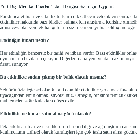
Yurt Dışı Medikal Fuarları’ndan Hangisi Sizin İçin Uygun?
Farklı ticaret fuarı ve etkinlik türlerini dikkatlice inceledikten sonra, et
etkinlikler hakkında bazı bilgiler bulmak için araştırma içerisine girmel
adına cevaplar vererek hangi fuarın sizin için en iyi fuar olduğunu öğ
Etkinliğin itibarı nedir?
Her etkinliğin benzersiz bir tarihi ve itibarı vardır. Bazı etkinlikler onl
oyuncuların bazılarını çekiyor. Diğerleri daha yeni ve daha az biliniyor,
fırsatı sunuyor.
Bu etkinlikte sudan çıkmış bir balık olacak mısınız?
Sektörünüzle teğetsel olarak ilgili olan bir etkinlikte yer almak faydalı
uyacağından emin olmak istiyorsunuz. Örneğin, bir sıhhi temizlik şirketi
muhtemelen sağır kulaklara düşecektir.
Etkinlikte ne kadar satın alma gücü olacak?
Pek çok ticari fuar ve etkinlik, ürün farkındalığı ve ağ oluşturma açısın
katılımcıların tarihsel olarak kuruluşları için çok fazla satın alma gücü