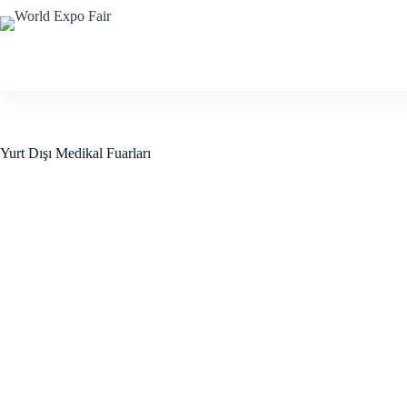
Skip
to
content
Anasayfa
Kurumsal
Yur
Yurt Dışı Medikal Fuarları