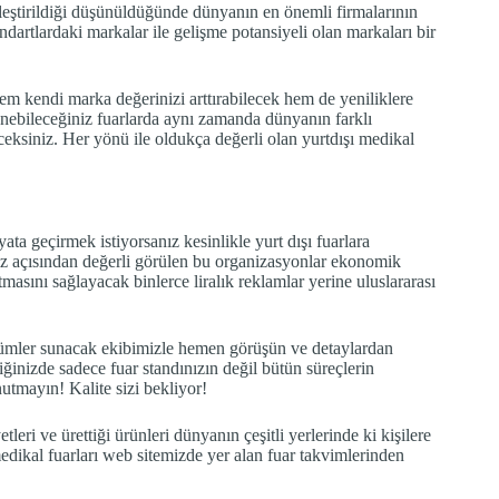
ekleştirildiği düşünüldüğünde dünyanın en önemli firmalarının
ndartlardaki markalar ile gelişme potansiyeli olan markaları bir
e hem kendi marka değerinizi arttırabilecek hem de yeniliklere
enebileceğiniz fuarlarda aynı zamanda dünyanın farklı
eceksiniz. Her yönü ile oldukça değerli olan yurtdışı medikal
.
a geçirmek istiyorsanız kesinlikle yurt dışı fuarlara
eniz açısından değerli görülen bu organizasyonlar ekonomik
masını sağlayacak binlerce liralık reklamlar yerine uluslararası
çözümler sunacak ekibimizle hemen görüşün ve detaylardan
iğinizde sadece fuar standınızın değil bütün süreçlerin
utmayın! Kalite sizi bekliyor!
etleri ve ürettiği ürünleri dünyanın çeşitli yerlerinde ki kişilere
medikal fuarları web sitemizde yer alan fuar takvimlerinden