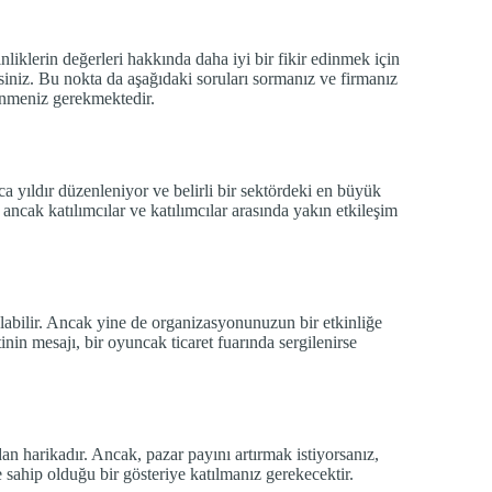
kinliklerin değerleri hakkında daha iyi bir fikir edinmek için
isiniz. Bu nokta da aşağıdaki soruları sormanız ve firmanız
renmeniz gerekmektedir.
arca yıldır düzenleniyor ve belirli bir sektördeki en büyük
 ancak katılımcılar ve katılımcılar arasında yakın etkileşim
 olabilir. Ancak yine de organizasyonunuzun bir etkinliğe
nin mesajı, bir oyuncak ticaret fuarında sergilenirse
dan harikadır. Ancak, pazar payını artırmak istiyorsanız,
ne sahip olduğu bir gösteriye katılmanız gerekecektir.