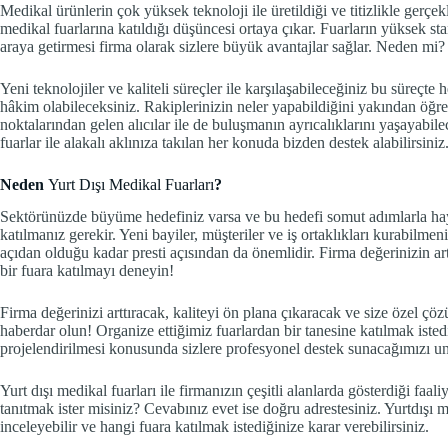
Medikal ürünlerin çok yüksek teknoloji ile üretildiği ve titizlikle gerç
medikal fuarlarına katıldığı düşüncesi ortaya çıkar. Fuarların yüksek sta
araya getirmesi firma olarak sizlere büyük avantajlar sağlar. Neden mi?
Yeni teknolojiler ve kaliteli süreçler ile karşılaşabileceğiniz bu süreçt
hâkim olabileceksiniz. Rakiplerinizin neler yapabildiğini yakından öğr
noktalarından gelen alıcılar ile de buluşmanın ayrıcalıklarını yaşayabil
fuarlar ile alakalı aklınıza takılan her konuda bizden destek alabilirsiniz
Neden
Yurt Dışı Medikal Fuarları
?
Sektörünüzde büyüme hedefiniz varsa ve bu hedefi somut adımlarla hayat
katılmanız gerekir. Yeni bayiler, müşteriler ve iş ortaklıkları kurabilm
açıdan olduğu kadar presti açısından da önemlidir. Firma değerinizin art
bir fuara katılmayı deneyin!
Firma değerinizi arttıracak, kaliteyi ön plana çıkaracak ve size özel 
haberdar olun! Organize ettiğimiz fuarlardan bir tanesine katılmak isted
projelendirilmesi konusunda sizlere profesyonel destek sunacağımızı un
Yurt dışı medikal fuarları ile firmanızın çeşitli alanlarda gösterdiği faaliy
tanıtmak ister misiniz? Cevabınız evet ise doğru adrestesiniz. Yurtdışı 
inceleyebilir ve hangi fuara katılmak istediğinize karar verebilirsiniz.