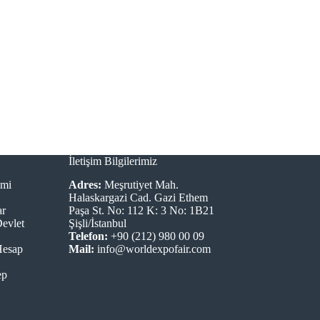
İletişim Bilgilerimiz
imi
Adres:
Meşrutiyet Mah.
Halaskargazi Cad. Gazi Ethem
ar
Paşa St. No: 112 K: 3 No: 1B21
Devlet
Şişli/İstanbul
Telefon:
+90 (212) 980 00 09
Hesap
Mail:
info@worldexpofair.com
ep