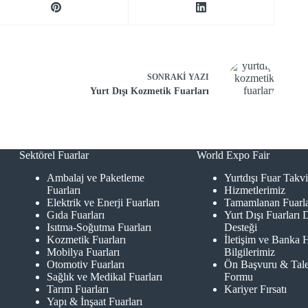
SONRAKI
YAZI
Yurt Dışı Kozmetik Fuarları
Sektörel Fuarlar
World Expo Fair
Ambalaj ve Paketleme
Yurtdışı Fuar Takv
Fuarları
Hizmetlerimiz
Elektrik ve Enerji Fuarları
Tamamlanan Fuarl
Gıda Fuarları
Yurt Dışı Fuarları 
Isıtma-Soğutma Fuarları
Desteği
Kozmetik Fuarları
İletişim ve Banka 
Mobilya Fuarları
Bilgilerimiz
Otomotiv Fuarları
Ön Başvuru & Tal
Sağlık ve Medikal Fuarları
Formu
Tarım Fuarları
Kariyer Fırsatı
Yapı & İnşaat Fuarları